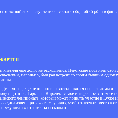
но готовящийся к выступлению в составе сборной Сербии в фина
жается
ки киевлян еще долго не расходились. Некоторые подарили свои
 Шовковский, например, был рад встрече со своим бывшим одно
раины.
. Динамовец еще не полностью восстановился после травмы и в 
полузащитника Гармаша. Впрочем, самое интересное в этом сезо
аинского чемпионата, который может принять участие в Кубке м
ого динамовец приложит все усилия, чтобы завоевать место в ст
на «мундиале» ответил на несколько