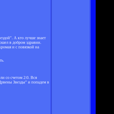
ездой". А кто лучше знает
ошел в добром здравии.
ромая и с повязкой на
ть.
ли со счетом 2:0. Вся
"Црвены Звезды" и попадем в