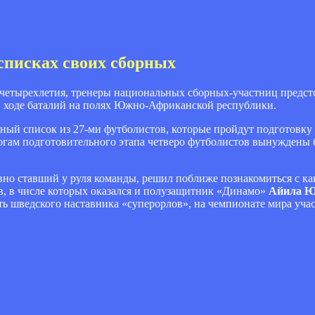
списках своих сборных
 четырехлетия, тренеры национальных сборных-участниц предс
 в ходе баталий на полях Южно-Африканской республики.
ый список из 27-ми футболистов, которые пройдут подготовку 
тогам подготовительного этапа четверо футболистов вынуждены 
вно ставший у руля команды, решил поближе познакомиться с к
ов, в числе которых оказался и полузащитник «Динамо»
Айила Ю
ить шведского наставника «суперорлов», на чемпионате мира учас