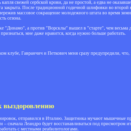
 капля свежей сербской крови, да не простой, а едва не оказавш
ога закрыта. После традиционной годичной шлифовки во второй
пережив массовое сокращение молодежного штата во время зимн
сть сезона.
вке "Динамо", а против "Ворсклы" вышел в "старте", чем весьма д
признаться, мне даже нравится, когда нужно больше работать.
ком клубе, Гавранчич и Петкович меня сразу предупредили, что,
к выздоровлению
енировок, отправился в Италию. Защитника мучают мышечные п
сти – сначала Леандро будет восстанавливаться под присмотром и
 работать с местными реабилитологами.