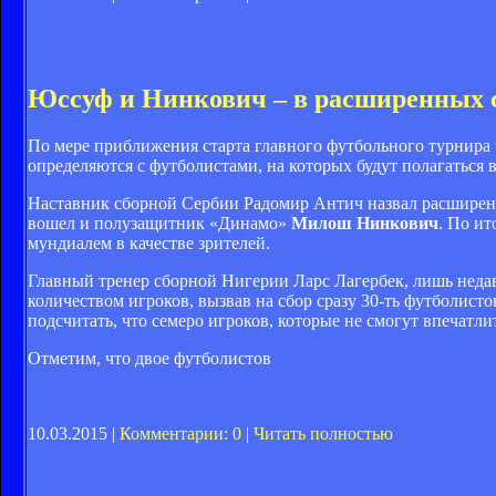
Юссуф и Нинкович – в расширенных 
По мере приближения старта главного футбольного турнира
определяются с футболистами, на которых будут полагаться
Наставник сборной Сербии Радомир Антич назвал расширенн
вошел и полузащитник «Динамо»
Милош Нинкович
. По и
мундиалем в качестве зрителей.
Главный тренер сборной Нигерии Ларс Лагербек, лишь неда
количеством игроков, вызвав на сбор сразу 30-ть футболист
подсчитать, что семеро игроков, которые не смогут впечатл
Отметим, что двое футболистов
10.03.2015 |
Комментарии: 0
|
Читать полностью