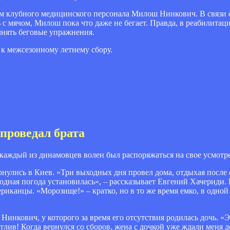
м клубного медицинского персонала Милош Нинкович. В связи 
 с мячом, Милош пока что даже не бегает. Правда, в реабилитац
лнять беговые упражнения.
к межсезонному летнему сбору.
 проведал брата
аждый из динамовцев волен был распоряжаться на свое усмотр
нулись в Киев. «Три выходных дня провел дома, отдыхая после 
лодная погода установилась», – рассказывает Евгений Хачериди.
канцы. «Морозище!» – кратко, но в то же время емко, в одной 
инкович, у которого за время его отсутствия родилась дочь. «
стлив! Когда вернулся со сборов, жена с дочкой уже ждали меня д