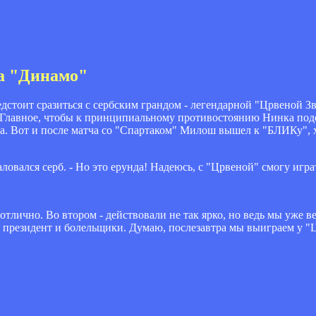
а "Динамо"
стоит сразиться с сербским грандом - легендарной "Црвеной Зв
 Главное, чтобы к принципиальному противостоянию Нинка под
а. Вот и после матча со "Спартаком" Милош вышел к "БЛИКу", х
аловался серб. - Но это ерунда! Надеюсь, с "Црвеной" смогу игра
тлично. Во втором - действовали не так ярко, но ведь мы уже ве
ер, президент и болельщики. Думаю, послезавтра мы выиграем у 