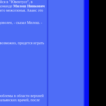
ейся в "Ювентусе", в
 команде
Милош Нинкович
его межсезонья. Аванс это
оволен, - сказал Милош. -
 возможно, придется играть
роблемы в области верхней
тальянских врачей, после