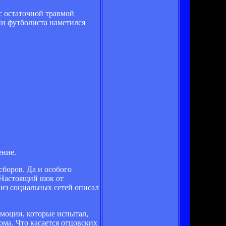
с остаточной травмой
ии футболиста наметился
ение.
сборов. Да и особого
 Настоящий шок от
из социальных сетей описал
Эмоции, которые испытал,
ома. Что касается отцовских