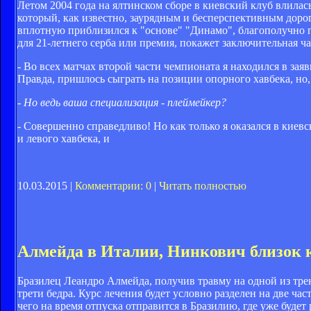
Летом 2004 года на ялтинском сборе в киевский клуб влилась
который, как известно, заурядным и бесперспективным дор
вплотную приблизился к "основе" "Динамо", благополучно 
для 21-летнего серба или премия, покажет заключительная ча
- Во всех матчах второй части чемпионата я находился в зая
Правда, пришлось сыграть на позиции опорного хавбека, но, 
- Но ведь ваша специализация - плеймейкер?
- Совершенно справедливо! Но как только я оказался в киевс
и левого хавбека, и
10.03.2015 |
Комментарии: 0
|
Читать полностью
Алмейда в Италии, Нинкович близок 
Бразилец Леандро Алмейда, получив травму на одной из тр
трети бедра. Курс лечения будет условно разделен на две ча
чего на время отпуска отправится в Бразилию, где уже будет