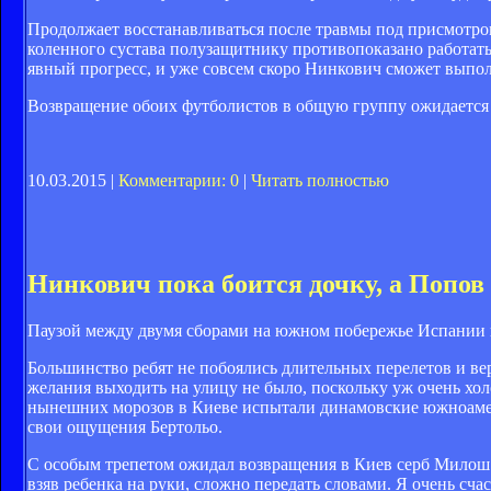
Продолжает восстанавливаться после травмы под присмотро
коленного сустава полузащитнику противопоказано работать
явный прогресс, и уже совсем скоро Нинкович сможет выпо
Возвращение обоих футболистов в общую группу ожидается 
10.03.2015 |
Комментарии: 0
|
Читать полностью
Нинкович пока боится дочку, а Попов
Паузой между двумя сборами на южном побережье Испании к
Большинство ребят не побоялись длительных перелетов и вер
желания выходить на улицу не было, поскольку уж очень хо
нынешних морозов в Киеве испытали динамовские южноамери
свои ощущения Бертольо.
С особым трепетом ожидал возвращения в Киев серб Милош Н
взяв ребенка на руки, сложно передать словами. Я очень сча