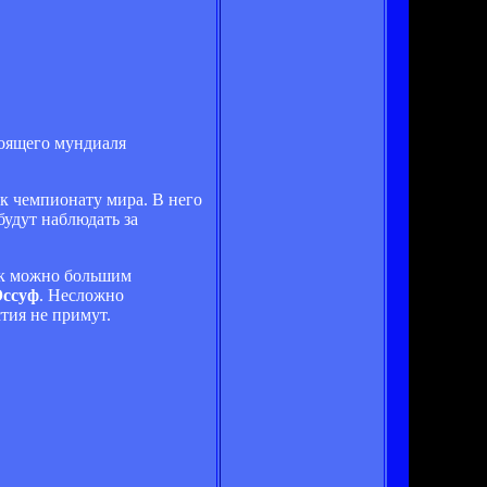
тоящего мундиаля
к чемпионату мира. В него
будут наблюдать за
ак можно большим
ссуф
. Несложно
тия не примут.