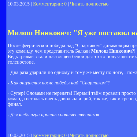
10.03.2015 |
Комментарии: 0
|
Читать полностью
Милош Нинкович: "Я уже поставил н
После феерической победы над "Спартаком" динамовцам пред
эту команду, чем представитель Балкан
Милош Нинкович
?!
Ведь травмы стали настоящей бедой для этого полузащитник
голеностопе.
- Два раза ударили по одному и тому же месту по ноге, - пож
- Как ощущения после победы над "Спартаком"?
- Супер! Словами не передать! Первый тайм провели просто о
команда осталась очень довольна игрой, так же, как и трен
финал.
- Для тебя игра против соотечественников
10.03.2015 |
Комментарии: 0
|
Читать полностью