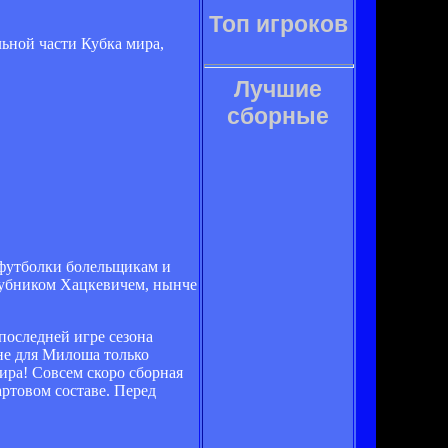
Топ игроков
льной части Кубка мира,
Лучшие
сборные
 футболки болельщикам и
клубником Хацкевичем, нынче
последней игре сезона
не для Милоша только
ира! Совсем скоро сборная
артовом составе. Перед