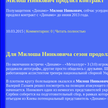
Милош Нинкович продлил контракт
Полузащитник «Динамо»
Милош Нинкович
, сейчас усерд
продлил контракт с «Динамо» до июня 2013 года.
10.03.2015 |
Комментарии: 0
|
Читать полностью
Для Милоша Нинковича сезон продол
По окончании встречи «Динамо» - «Металлург» З (3:0) игро
раздавали автографы, другие просто общались с друзьями.
работающим ассистентом тренера национальной сборной Ук
В плотном кругу болельщиков оказался и
Милош Нинкович
Валерий Газзаев решил посмотреть на позиции атакующего 
начинается. Нинкович один из немногих представителей укр
Сербии соберется на подготовительный сбор, в рамках котор
отъездом из Киева потенциальный представитель «Динамо» 