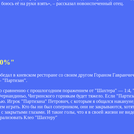
 боюсь её на руки взять», – рассказал новоиспеченный отец.
60%"
дал в киевском ресторане со своим другом Гораном Гавранчич
 "Партизан".
По сравнению с прошлогодним поражением от "Шахтера" — 1:4, 
Фернандиньо, Чигринского горнякам будет тяжело. Если "Партиза
ю. Игрок "Партизана" Петрович, с которым я общался накануне
кем играть. Кто бы ни был соперником, они не закрываются, хотя
 закрытыми глазами. И такие голы, что я в своей жизни не виде
трализовать Клео "Шахтеру"