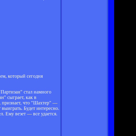
ем, который сегодня
"Партизан" стал намного
н" сыграет, как в
, признает, что "Шахтер" —
т выиграть. Будет интересно.
л. Ему везет — все удается.