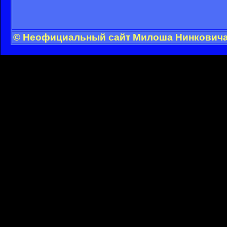
© Неофициальный сайт Милоша Нинковича -