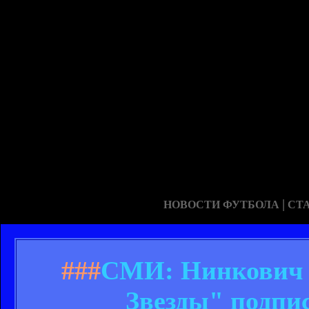
|
НОВОСТИ ФУТБОЛА
СТ
###
СМИ: Нинкович 
Звезды" подпи