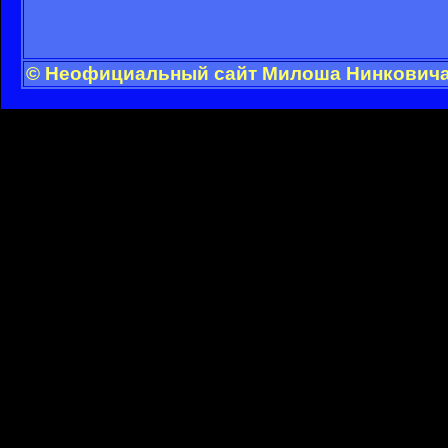
© Неофициальный сайт Милоша Нинковича -