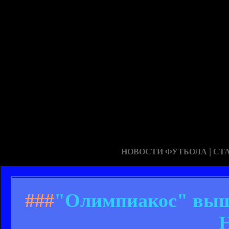
|
НОВОСТИ ФУТБОЛА
СТ
###
"Олимпиакос" выше