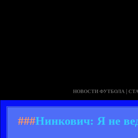
|
НОВОСТИ ФУТБОЛА
СТ
###
Нинкович: Я не ве