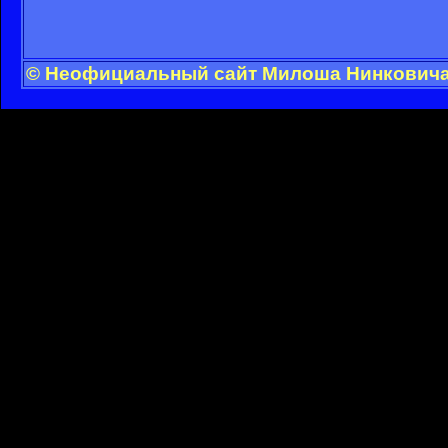
© Неофициальный сайт Милоша Нинковича -