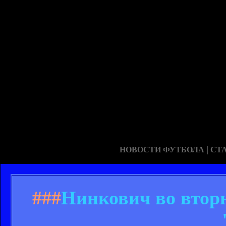
|
НОВОСТИ ФУТБОЛА
СТ
###
Нинкович во вторн