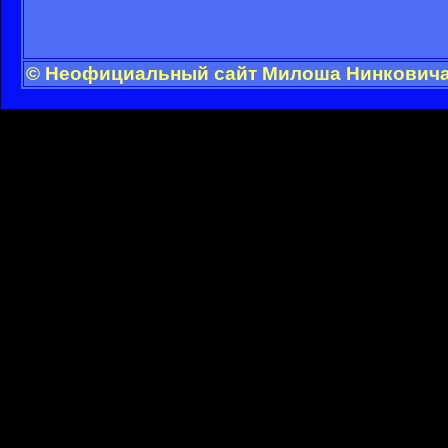
© Неофициальный сайт Милоша Нинковича -