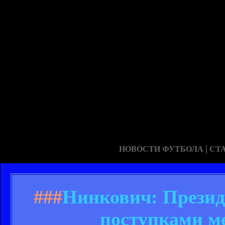
|
НОВОСТИ ФУТБОЛА
СТ
###
Нинкович: Презид
поступками м