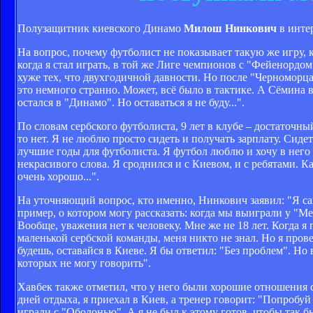
Полузащитник киевского Динамо
Милош Нинкович
в интер
На вопрос, почему футболист не показывает такую же игру, к
когда я стал играть, в той же Лиге чемпионов с "Фейенордом
хуже тех, что двухгодичной давности. Но после "Черноморца
это немного странно. Может, всё было в тактике. А Сёмина в
остался в "Динамо". Но оставаться я не буду...".
По словам сербского футболиста, 9 лет в клубе – достаточный
то нет. Я не люблю просто сидеть и получать зарплату. Сидеть
лучшие годы для футболиста. Я футбол люблю и хочу в него 
некрасивого слова. Я сроднился и с Киевом, и с ребятами. Ка
очень хорошо...".
На уточняющий вопрос, кто именно, Нинкович заявил: "Я сам
пример, о котором могу рассказать: когда мы выиграли у "Мет
Вообще, уважения нет к человеку. Мне же не 18 лет. Когда я 
маленькой сербской команды, меня никто не знал. Но я прове
будешь, оставайся в Киеве. Я бы ответил: "Без проблем". Но
которых не могу говорить".
Хавбек также отметил, что у него были хорошие отношения с
дней отдыха, я приехал в Киев, а тренер говорит: "Попробуй 
играли с "Оболонью". А я не был к этому готов, чтобы так бы