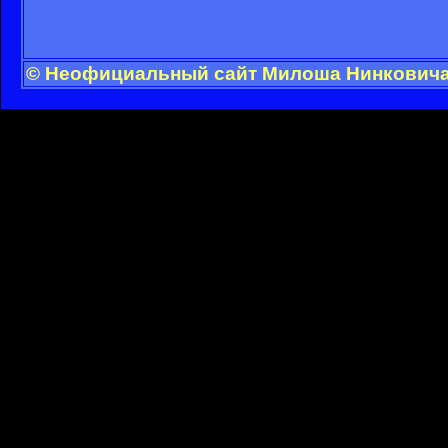
© Неофициальный сайт Милоша Нинковича -