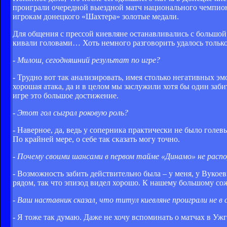
проиграли очередной выездной матч национального чемпион
игрокам донецкого «Шахтера» золотые медали.
Для общения с прессой киевляне останавливались с большо
кивали головами… Хоть немного разговорить удалось толь
- Милош, сегодняшний результат по игре?
- Трудно вот так анализировать, имея столько негативных э
хорошая атака, да и в целом мы заслужили хотя бы один заб
игре это большое достижение.
- Этот гол сыграл роковую роль?
- Наверное, да, ведь у соперника практически не было голев
По крайней мере, о себе так сказать могу точно.
- Почему своими шансами в первом тайме «Динамо» не распо
- Возможность забить действительно была – у меня, у Вукоеви
рядом, так что эпизод видел хорошо. К нашему большому со
- Ваш наставник сказал, что титул киевляне проиграли не в
- Я тоже так думаю. Даже не хочу вспоминать о матчах в Ужг