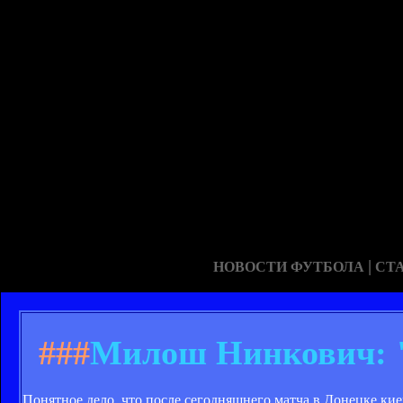
|
НОВОСТИ ФУТБОЛА
СТ
###
Милош Нинкович: "
Понятное дело, что после сегодняшнего матча в Донецке ки