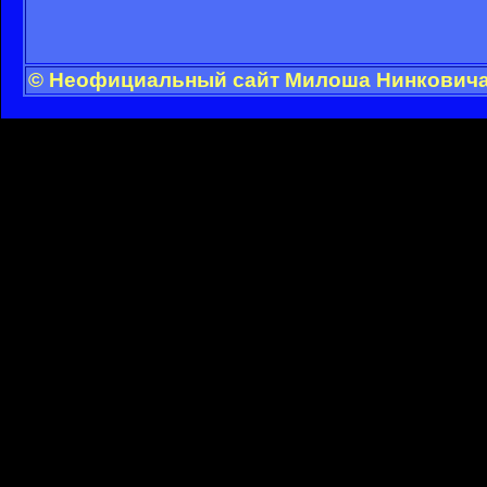
© Неофициальный сайт Милоша Нинковича -