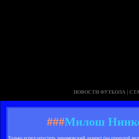
|
НОВОСТИ ФУТБОЛА
СТ
###
Милош Нинко
Только успел опустеть динамовский лазарет (на прошлой не