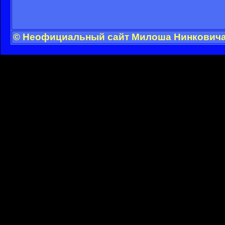
© Неофициальный сайт Милоша Нинковича -