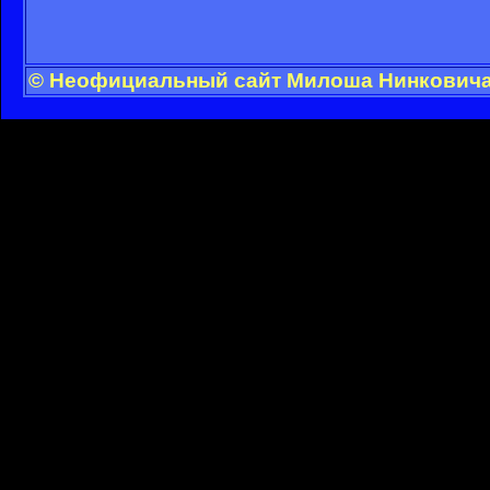
© Неофициальный сайт Милоша Нинковича -