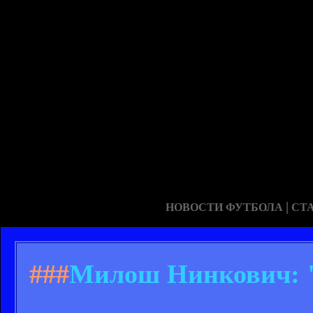
|
НОВОСТИ ФУТБОЛА
СТ
###
Милош Нинкович: "В