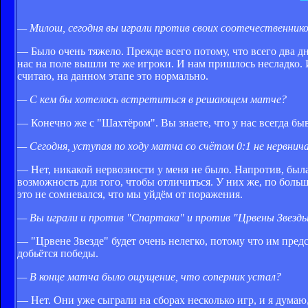
— Милош, сегодня вы играли против своих соотечественник
— Было очень тяжело. Прежде всего потому, что всего два д
нас на поле вышли те же игроки. И нам пришлось несладко. 
считаю, на данном этапе это нормально.
— С кем бы хотелось встретиться в решающем матче?
— Конечно же с "Шахтёром". Вы знаете, что у нас всегда бы
— Сегодня, уступая по ходу матча со счётом 0:1 не нервни
— Нет, никакой нервозности у меня не было. Напротив, была
возможность для того, чтобы отличиться. У них же, по больш
это не сомневался, что мы уйдём от поражения.
— Вы играли и против "Спартака" и против "Црвены Звезды"
— "Црвене Звезде" будет очень нелегко, потому что им предст
добьётся победы.
— В конце матча было ощущение, что соперник устал?
— Нет. Они уже сыграли на сборах несколько игр, и я думаю