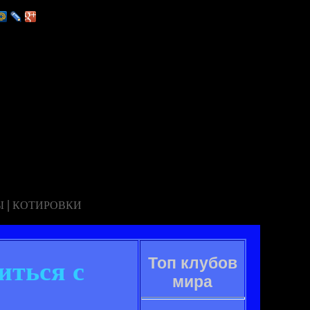
|
Ы
КОТИРОВКИ
Топ клубов
иться с
мира