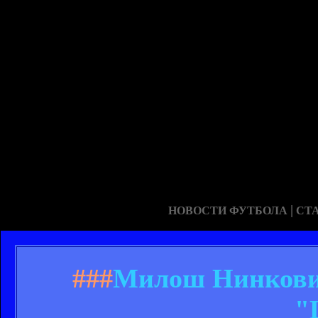
|
НОВОСТИ ФУТБОЛА
СТ
###
Милош Нинкович
"