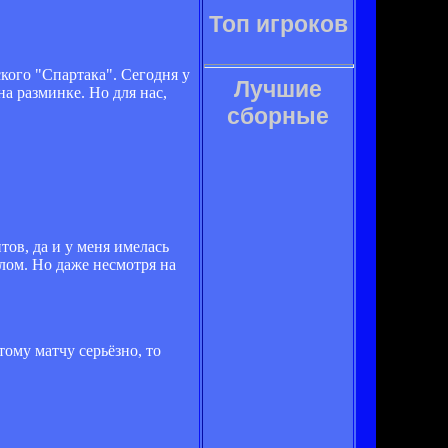
Топ игроков
кого "Спартака". Сегодня у
Лучшие
а разминке. Но для нас,
сборные
тов, да и у меня имелась
олом. Но даже несмотря на
тому матчу серьёзно, то