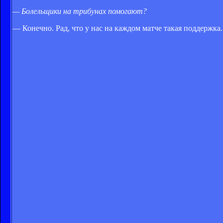
— Болельщики на трибунах помогают?
— Конечно. Рад, что у нас на каждом матче такая поддержка. 