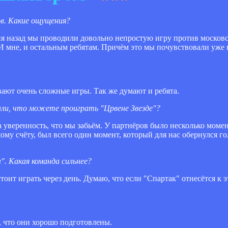
ов. Какие ощущения?
ня назад мы проводили довольно непростую игру против московс
И мне, и остальным ребятам. Причём это мы почувствовали уже н
вают очень сложные игры. Так же думают и ребята.
чали, что можете проиграть "Црвене Звезде"?
 уверенность, что мы забьём. У партнёров было несколько момен
ому счёту, был всего один момент, который для нас обернулся г
. Какая команда сильнее?
оит играть через день. Думаю, что если "Спартак" отнесётся к э
, что они хорошо подготовлены.