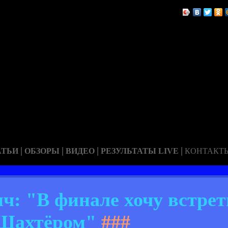
|
|
|
|
АТЬИ
ОБЗОРЫ
ВИДЕО
РЕЗУЛЬТАТЫ LIVE
КОНТАКТ
: "В финале хочу встрет
Шахтёром"
###