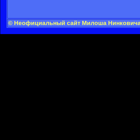
© Неофициальный сайт Милоша Нинковича -