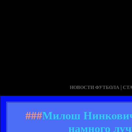
|
НОВОСТИ ФУТБОЛА
СТ
###
Милош Нинкович:
намного луч