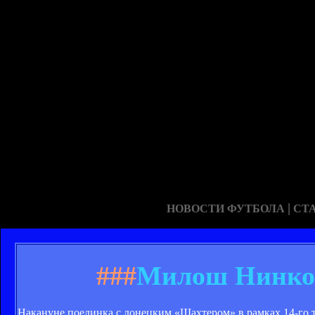
|
НОВОСТИ ФУТБОЛА
СТ
###
Милош Нинков
Накануне поединка с донецким «Шахтером» в рамках 14-го