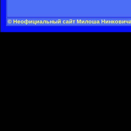
© Неофициальный сайт Милоша Нинковича -