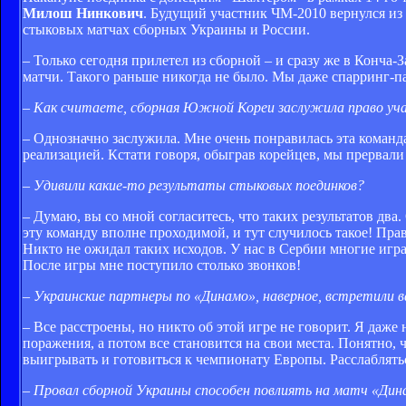
Милош Нинкович
. Будущий участник ЧМ-2010 вернулся из 
стыковых матчах сборных Украины и России.
– Только сегодня прилетел из сборной – и сразу же в Конча
матчи. Такого раньше никогда не было. Мы даже спарринг-п
– Как считаете, сборная Южной Кореи заслужила право уч
– Однозначно заслужила. Мне очень понравилась эта команда
реализацией. Кстати говоря, обыграв корейцев, мы прервали
– Удивили какие-то результаты стыковых поединков?
– Думаю, вы со мной согласитесь, что таких результатов два
эту команду вполне проходимой, и тут случилось такое! Прав
Никто не ожидал таких исходов. У нас в Сербии многие играю
После игры мне поступило столько звонков!
– Украинские партнеры по «Динамо», наверное, встретили в
– Все расстроены, но никто об этой игре не говорит. Я даже 
поражения, а потом все становится на свои места. Понятно, 
выигрывать и готовиться к чемпионату Европы. Расслаблятьс
– Провал сборной Украины способен повлиять на матч «Ди