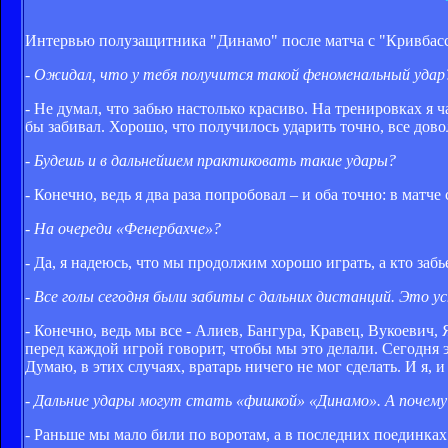
Интервью полузащитника "Динамо" после матча с "Кривбас
- Ожидал, что у тебя получится такой феноменальный удар
- Не думал, что забью настолько красиво. На тренировках я 
бы забивал. Хорошо, что получилось ударить точно, все дов
- Будешь и в дальнейшем практиковать такие удары?
- Конечно, ведь я два раза попробовал – и оба точно: в матче
- На очереди «Фенербахче»?
- Да, я надеюсь, что мы продолжим хорошо играть, а кто забь
- Все голы сегодня были забиты с дальних дистанций. Это 
- Конечно, ведь мы все - Алиев, Бангура, Кравец, Вукоевич,
перед каждой игрой говорит, чтобы мы это делали. Сегодня э
Думаю, в этих случаях, вратарь ничего не мог сделать. И я,
- Дальние удары могут стать «фишкой» «Динамо». А почему 
- Раньше мы мало били по воротам, а в последних поединках