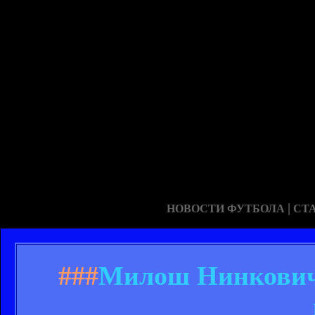
|
НОВОСТИ ФУТБОЛА
СТ
###
Милош Нинкович: