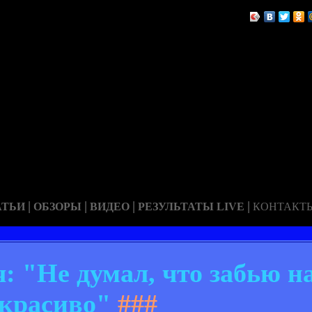
|
|
|
|
АТЬИ
ОБЗОРЫ
ВИДЕО
РЕЗУЛЬТАТЫ LIVE
КОНТАКТ
 "Не думал, что забью н
красиво"
###