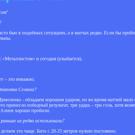
сом"
?
часто бью в подобных ситуациях, а в матчах редко. Если бы проб
ольны.
 с «Металлистом» и сегодня (улыбается).
ет – это неважно.
установка Семина?
 Ярмоленко - обладаем хорошим ударом, но во время матчей мало
то принесло победный результат, три удара – три гола, хотя мом
 и Алиев хорошо пробили.
раньше их редко использовали?
 делаем это чаще. Бить с 20-25 метров нужно постоянно.