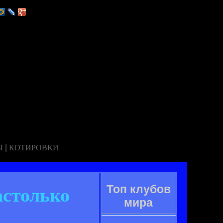
|
Ы
КОТИРОВКИ
Топ клубов
астолько
мира