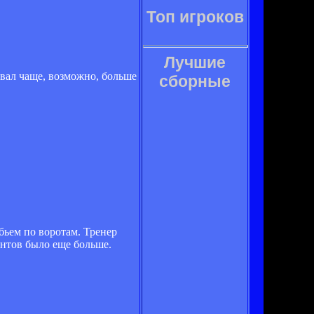
Топ игроков
Лучшие
ивал чаще, возможно, больше
сборные
 бьем по воротам. Тренер
ентов было еще больше.