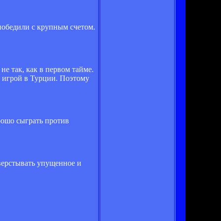
 победили с крупным счетом.
не так, как в первом тайме.
й игрой в Турции. Поэтому
орошо сыграть против
аверстывать упущенное и