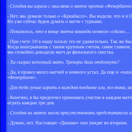
- Сегодня вы играли с мыслями о матче против «Фенербахче
- Нет, мы думали только о «Кривбассе». Вы видели, что и в 
Но уже сейчас будем думать о матче с турками.
- Показалось, что в конце матча команда немного «сдала»…
- При счете 3:0 в нашу пользу это не удивительно. Так же бы
Когда выигрываешь с таким крупным счетом, самое главное,
мы спокойно доводили матч до финального свистка.
- Ты сыграл неполный матч. Тренеры дали отдохнуть?
- Да, я провел много матчей и немного устал. Да еще и «пах
«Фенербахче».
- Для тебя лучше играть в каждом поединке или, все-таки, 
- Конечно, я бы предпочел принимать участие в каждом матче
играть каждые три дня.
- Сегодня на матче могли присутствовать представители и
- Думаю, нет. Настоящее «Динамо» они увидят во вторник.