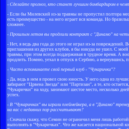
- Сделайте прогноз, кто станет лучшим бомбардиром в чем
- Если бы Милевский из-за травмы не пропустил полтора мес
есть преимущество - на него играет вся команда. Но бразиль
сложнее.
- Прошлым летом вы продлили контракт с "Динамо" на четы
- Нет, я ведь два года до этого не играл из-за повреждений.
приглашения из других клубов, я бы никуда не ушел. С моей
травмы, при этом всегда поддерживая в трудное время. А воо
продлить. Помню, уехал в отпуск в Сербию, а вернувшись, 
- Часто вспоминаете свой первый клуб - "Чукарички"?
- Да, ведь в нем я провел свою юность. У него одна из луч
забирают "Црвена Звезда" или "Партизан", а те, кто остаетс
"Чукарички" на ходу, занимают шестое место, несколько дне
успех.
- В "Чукаричках" вы играли плеймейкера, а в "Динамо" трен
на вас с недавних пор рассчитывают?
- Сначала скажу, что Семин не ограничил меня лишь работой
выполнять в "Чукаричках". Что же касается национальной ко