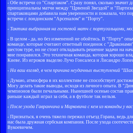
- Обе встречи со "Спартаком". Сразу понял, сколько значит 
принципиальны матчи между "Црвеной Звездой" и "Партизано
спартаковцами добавила нам уверенности и показала, что по
встречи с лондонским "Арсеналом" и "Порту".
- Тактика выбранная на гостевой матч с португальцами, м
- В целом - да, но без изменений не обойтись. В "Порту" о
команде, которые считают ответный поединок с "Драконами
шестом туре, но не стоит откладывать решение задачи на нач
мне понравился. Это техничная команда, которая хорошо вла
Киеве. Из игроков выделю Лучо Гонсалеса и Лисандро Лопес
- На ваш взгляд, в чем причина неудачных выступлений "Ша
- Думаю, атмосфера в их коллективе не способствует достиж
Могу делать такие выводы, исходя из личного опыта. В "Дин
чемпионов были печальными. Нынешней осенью состав практ
раньше каждый играл за себя, а в футболе так нельзя.
- После ухода Гавранчича и Марковича с кем из команды у в
- Признаться, я очень тяжело пережил отъезд Горана, ведь 
нас была дружная сербская компания. После ухода соотечест
Вукоевичем.