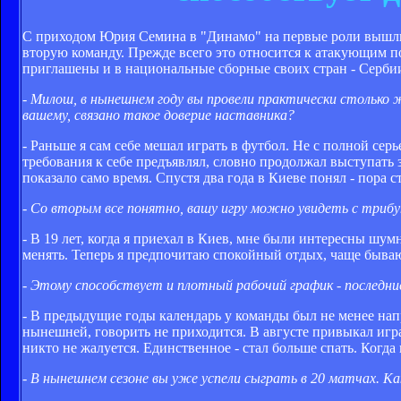
С приходом Юрия Семина в "Динамо" на первые роли вышли
вторую команду. Прежде всего это относится к атакующим 
приглашены и в национальные сборные своих стран - Серби
- Милош, в нынешнем году вы провели практически столько ж
вашему, связано такое доверие наставника?
- Раньше я сам себе мешал играть в футбол. Не с полной се
требования к себе предъявлял, словно продолжал выступать 
показало само время. Спустя два года в Киеве понял - пора 
- Со вторым все понятно, вашу игру можно увидеть с трибу
- В 19 лет, когда я приехал в Киев, мне были интересны шу
менять. Теперь я предпочитаю спокойный отдых, чаще быва
- Этому способствует и плотный рабочий график - последни
- В предыдущие годы календарь у команды был не менее напр
нынешней, говорить не приходится. В августе привыкал игр
никто не жалуется. Единственное - стал больше спать. Когда
- В нынешнем сезоне вы уже успели сыграть в 20 матчах. К