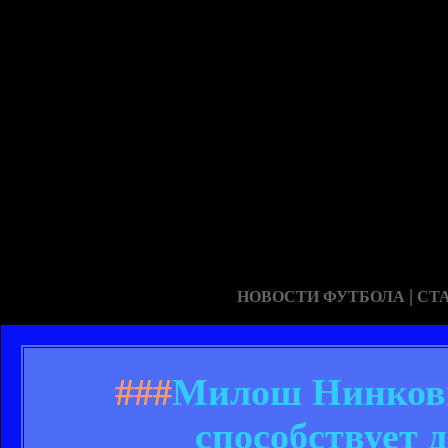
|
НОВОСТИ ФУТБОЛА
СТ
###
Милош Нинкови
способствует 