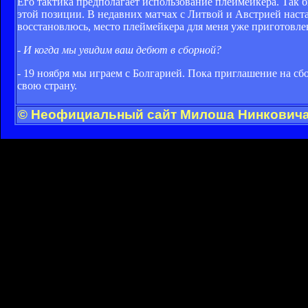
Его тактика предполагает использование плеймейкера. Так бы
этой позиции. В недавних матчах с Литвой и Австрией наста
восстановлюсь, место плеймейкера для меня уже приготовлено
- И когда мы увидим ваш дебют в сборной?
- 19 ноября мы играем с Болгарией. Пока приглашение на сбо
свою страну.
© Неофициальный сайт Милоша Нинковича -