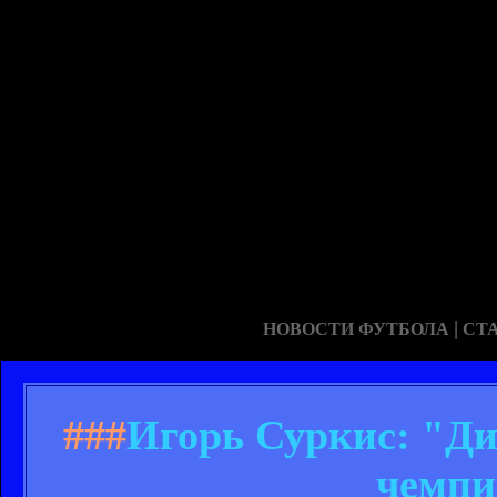
|
НОВОСТИ ФУТБОЛА
СТ
###
Игорь Суркис: "Ди
чемпи