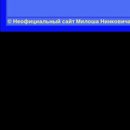
© Неофициальный сайт Милоша Нинковича -