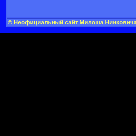
© Неофициальный сайт Милоша Нинковича -